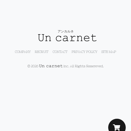
アンカルネ
COMPANY
RECRUIT
CONTACT
PRIVACY POLICY
SITE MAP
© 2026
inc. All Rights Resereved.