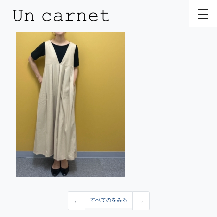
toggl
←
すべてのをみる
→