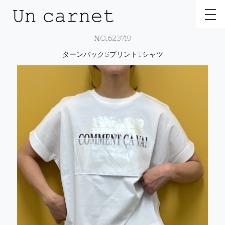
toggl
NO.623719
ターンバックSプリントTシャツ