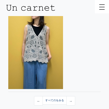
toggl
←
すべてのをみる
→