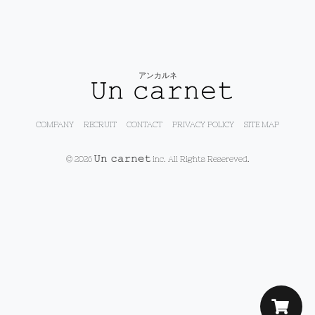
アンカルネ
COMPANY
RECRUIT
CONTACT
PRIVACY POLICY
SITE MAP
© 2026
inc. All Rights Resereved.