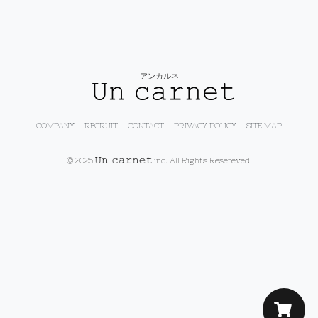
アンカルネ
COMPANY
RECRUIT
CONTACT
PRIVACY POLICY
SITE MAP
© 2026
inc. All Rights Resereved.