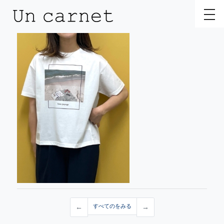
toggl
←
すべてのをみる
→