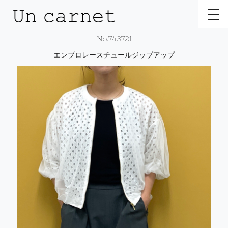
toggl
No.743721
エンブロレースチュールジップアップ