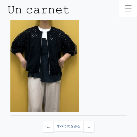
toggl
←
すべてのをみる
→