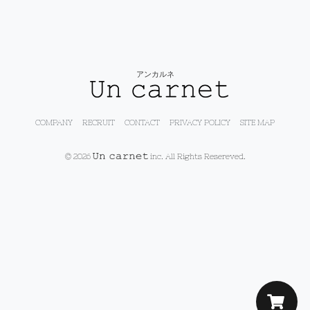
アンカルネ
COMPANY
RECRUIT
CONTACT
PRIVACY POLICY
SITE MAP
© 2026
inc. All Rights Resereved.