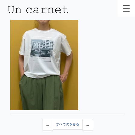
toggl
←
すべてのをみる
→