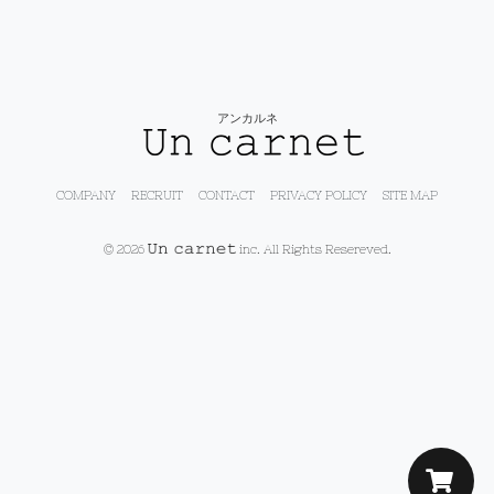
アンカルネ
COMPANY
RECRUIT
CONTACT
PRIVACY POLICY
SITE MAP
© 2026
inc. All Rights Resereved.