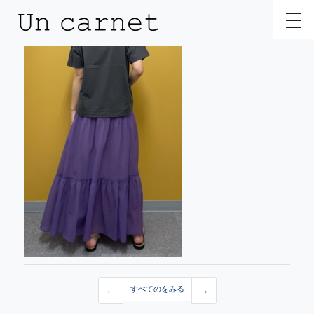
toggl
←
すべてのをみる
→