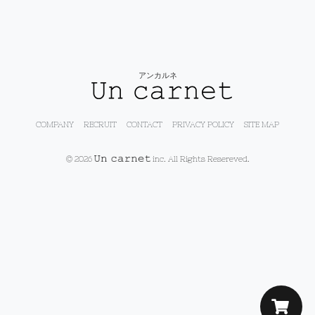
アンカルネ
COMPANY
RECRUIT
CONTACT
PRIVACY POLICY
SITE MAP
© 2026
inc. All Rights Resereved.