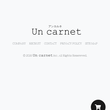
アンカルネ
COMPANY
RECRUIT
CONTACT
PRIVACY POLICY
SITE MAP
© 2026
inc. All Rights Resereved.