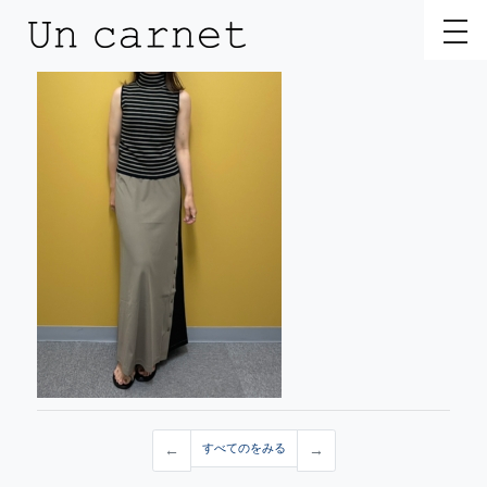
toggl
←
すべてのをみる
→