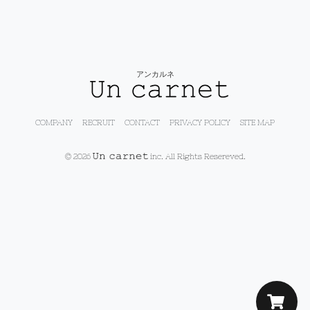
アンカルネ
COMPANY
RECRUIT
CONTACT
PRIVACY POLICY
SITE MAP
© 2026
inc. All Rights Resereved.