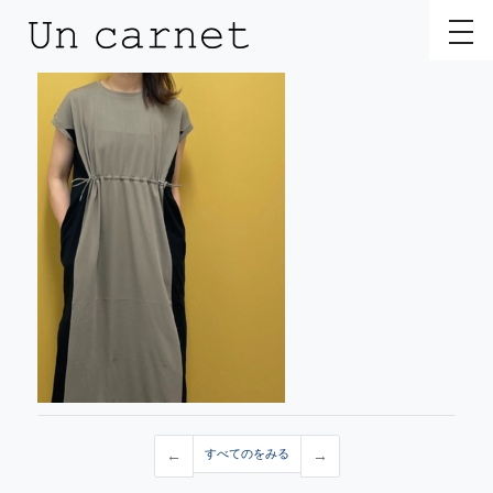
toggl
←
すべてのをみる
→