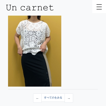
toggl
←
すべてのをみる
→