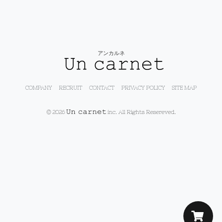
アンカルネ
COMPANY
RECRUIT
CONTACT
PRIVACY POLICY
SITE MAP
© 2026
inc. All Rights Resereved.