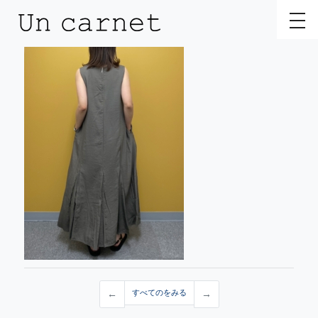
toggl
←
すべてのをみる
→