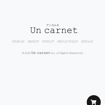
アンカルネ
COMPANY
RECRUIT
CONTACT
PRIVACY POLICY
SITE MAP
© 2026
inc. All Rights Resereved.