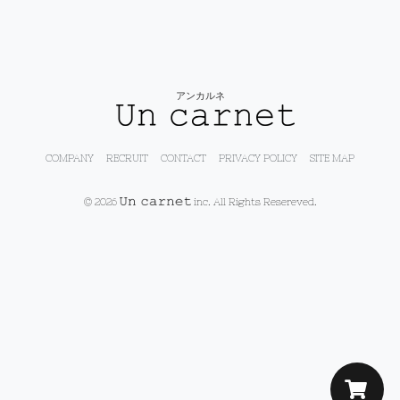
アンカルネ
COMPANY
RECRUIT
CONTACT
PRIVACY POLICY
SITE MAP
© 2026
inc. All Rights Resereved.