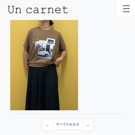
toggl
←
すべてのをみる
→