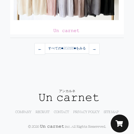
←
すべての■2021SS■をみる
→
アンカルネ
COMPANY
RECRUIT
CONTACT
PRIVACY POLICY
SITE MAP
© 2026
inc. All Rights Resereved.