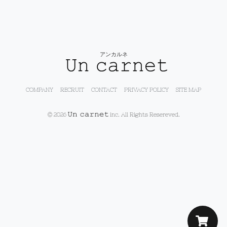
アンカルネ
COMPANY
RECRUIT
CONTACT
PRIVACY POLICY
SITE MAP
© 2026
inc. All Rights Resereved.