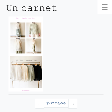
toggl
←
すべてのをみる
→