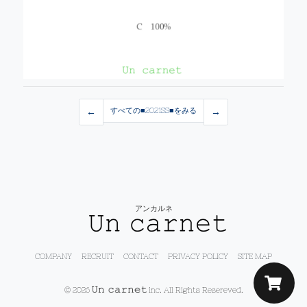
←
すべての■2021SS■をみる
→
アンカルネ
COMPANY
RECRUIT
CONTACT
PRIVACY POLICY
SITE MAP
© 2026
inc. All Rights Resereved.