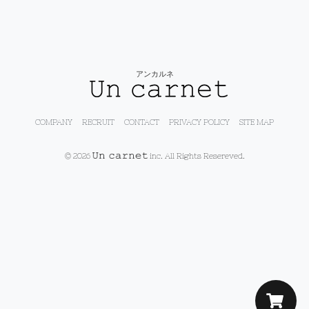
アンカルネ
COMPANY
RECRUIT
CONTACT
PRIVACY POLICY
SITE MAP
© 2026
inc. All Rights Resereved.