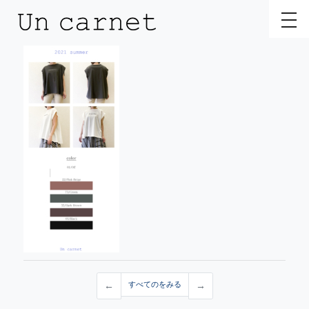
toggl
←
すべてのをみる
→