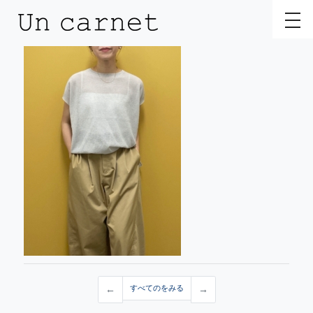
toggl
←
すべてのをみる
→