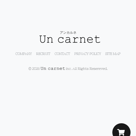
アンカルネ
COMPANY
RECRUIT
CONTACT
PRIVACY POLICY
SITE MAP
© 2026
inc. All Rights Resereved.