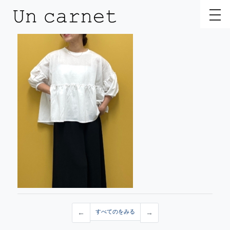
toggl
←
すべてのをみる
→