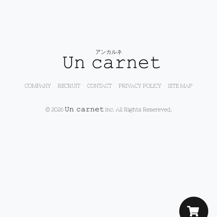
アンカルネ
COMPANY
RECRUIT
CONTACT
PRIVACY POLICY
SITE MAP
© 2026
inc. All Rights Resereved.