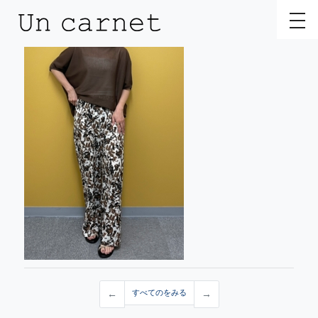
toggl
←
すべてのをみる
→