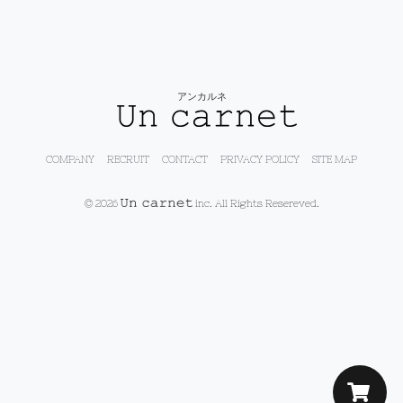
アンカルネ
COMPANY
RECRUIT
CONTACT
PRIVACY POLICY
SITE MAP
© 2026
inc. All Rights Resereved.