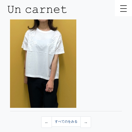
toggl
←
すべてのをみる
→