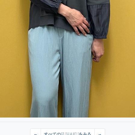
←
すべてのFUHAKUをみる
→