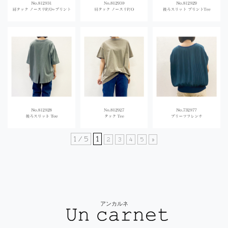
1 / 5
1
2
3
4
5
»
アンカルネ